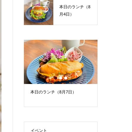
本日のランチ（8
月4日）
1
2
3
）
本日のランチ（8月7日）
9月イベント
もの）
イベント