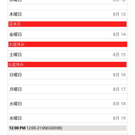
木曜日
8月 13
木
店休日
曜
日
金曜日
8月 14
,
8
金
お盆休み
月
曜
1
日
土曜日
8月 15
3
,
t
8
金
お盆休み
h
月
曜
2
1
日
日曜日
8月 16
0
4
,
2
t
8
6
h
月
月曜日
8月 17
2
1
0
4
2
t
火曜日
8月 18
6
h
2
0
水曜日
8月 19
2
6
水
12:00 PM
12:00-21:00(l.020:00)
曜