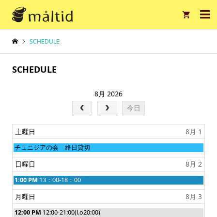

SCHEDULE
SCHEDULE
8月 2026
今日
土曜日
8月 1
土
チュニジアの会 終日貸切
曜
日
日曜日
8月 2
,
8
日
1:00 PM
13：00-18：00
月
曜
1
日
月曜日
8月 3
s
,
t
8
月
12:00 PM
12:00-21:00(l.o20:00)
2