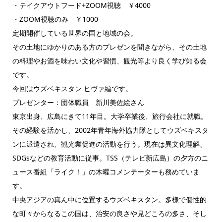
・テイクアウトフード+ZOOM視聴 ￥4000
・ZOOM視聴のみ ￥1000
定期開催している世界の国と地域の会。
その土地にゆかりのある方のプレゼンを聞きながら、その土地
の料理やお酒を味わい文化や習慣、観光等より良く学び知る会
です。
今回はウズベキスタン ヒヴァ編です。
プレゼンター：団体職員 新川美佐絵さん
東京出身、広島にきて11年目。大学卒業後、旅行会社に就職。
その経験を活かし、2002年青年海外協力隊としてウズベキスタ
ンに派遣され、観光業促進の活動を行う。現在は異文化理解、
SDGsなどの教育活動に従事。TSS（テレビ新広島）の夕方のニ
ュース番組「ライク！」の木曜コメンテーターも務めていま
す。
中央アジアの真ん中に位置するウズベキスタン。多様で個性的
な町々からなるこの国は、治安の良さや見どころの多さ、そし