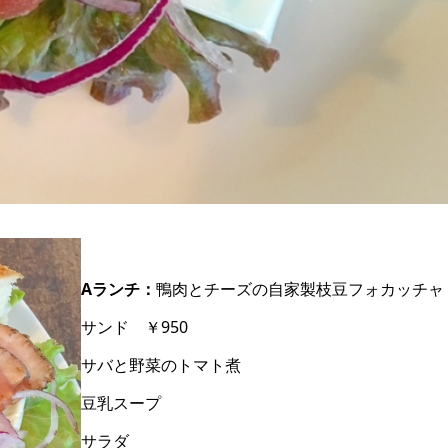
Aランチ：
鴨肉とチーズの自家製枝豆フォカッチャ
サンド ￥950
サバと野菜のトマト煮
豆乳スープ
サラダ