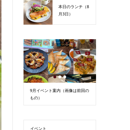
本日のランチ（8
月3日）
1
2
3
）
9月イベント案内（画像は前回の
本日のランチ（
もの）
イベント