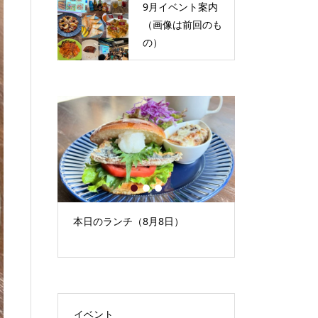
9月イベント案内
（画像は前回のも
の）
1
2
3
像は前回の
本日のランチ（8月8日）
本日のランチ（
イベント