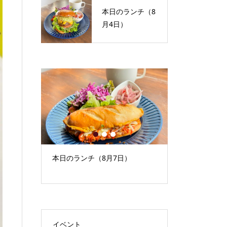
本日のランチ（8
月4日）
1
2
3
）
本日のランチ（8月7日）
9月イベント
もの）
イベント