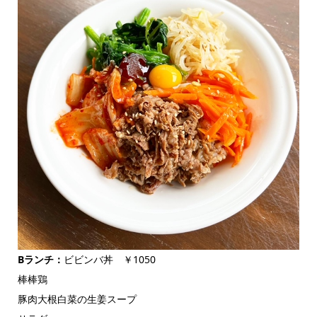
Bランチ：
ビビンバ丼 ￥1050
棒棒鶏
豚肉大根白菜の生姜スープ