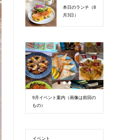
本日のランチ（8
月3日）
1
2
3
）
9月イベント案内（画像は前回の
本日のランチ（
もの）
イベント