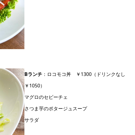
Bランチ
：ロコモコ丼 ￥1300（ドリンクなし
￥1050）
マグロのセビーチェ
さつま芋のポタージュスープ
サラダ