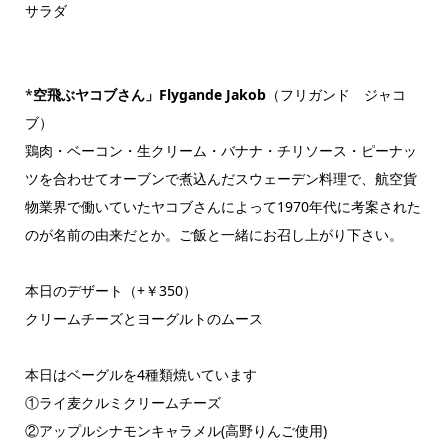
サラダ
*
空飛ぶヤコブさん」Flygande Jakob
（フリガンド ジャコ
ブ）
鶏肉・ベーコン・生クリーム・バナナ・チリソース・ピーナッ
ツを合わせてオーブンで煮込んだスウェーデン料理で、航空貨
物業界で働いていたヤコブさんによって1970年代に考案された
のが名前の由来だとか。ご飯と一緒にお召し上がり下さい。
本日のデザート（+￥350）
クリームチーズとヨーグルトのムース
本日はベーグルを4種類焼いています
①ライ麦クルミクリームチーズ
②アップルシナモンキャラメル(高野りんご使用)