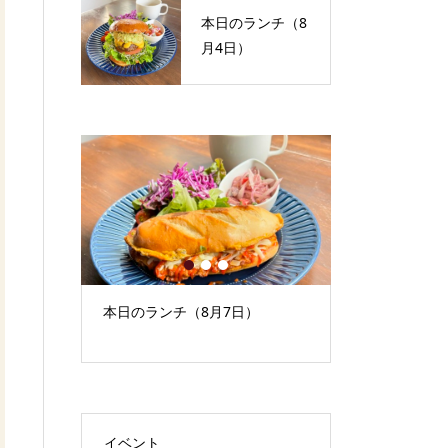
本日のランチ（8
月4日）
1
2
3
）
本日のランチ（8月7日）
9月イベント
もの）
イベント