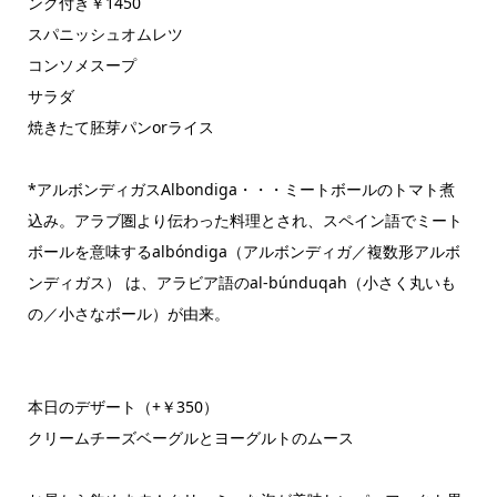
ンク付き￥1450
スパニッシュオムレツ
コンソメスープ
サラダ
焼きたて胚芽パンorライス
*アルボンディガスAlbondiga・・・ミートボールのトマト煮
込み。アラブ圏より伝わった料理とされ、スペイン語でミート
ボールを意味するalbóndiga（アルボンディガ／複数形アルボ
ンディガス） は、アラビア語のal-búnduqah（小さく丸いも
の／小さなボール）が由来。
本日のデザート（+￥350）
クリームチーズベーグルとヨーグルトのムース