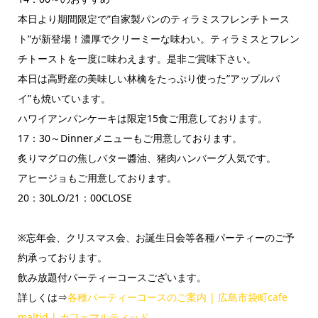
本日より期間限定で”自家製パンのティラミスフレンチトース
ト”が新登場！濃厚でクリーミーな味わい。ティラミスとフレン
チトーストを一度に味わえます。是非ご賞味下さい。
本日は高野産の美味しい林檎をたっぷり使った”アップルパ
イ”も焼いています。
ハワイアンパンケーキは限定15食ご用意しております。
17：30～Dinnerメニューもご用意しております。
炙りマグロの焦しバター醬油、猪肉ハンバーグ人気です。
アヒージョもご用意しております。
20：30L.O/21：00CLOSE
※忘年会、クリスマス会、お誕生日会等各種パーティーのご予
約承っております。
飲み放題付パーティーコースございます。
詳しくは⇒
各種パーティーコースのご案内 | 広島市袋町cafe
maltid | カフェマルティッド