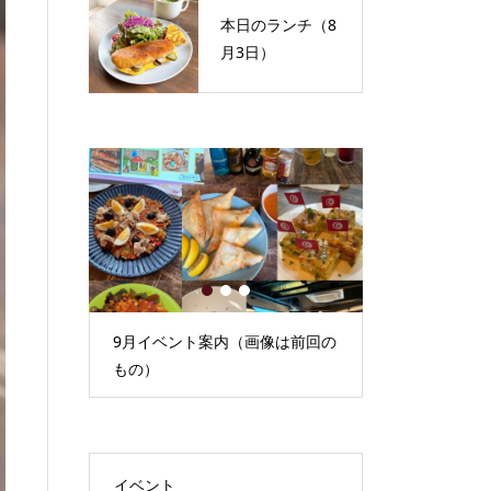
本日のランチ（8
月3日）
1
2
3
）
9月イベント案内（画像は前回の
本日のランチ（
もの）
イベント