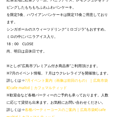
ピングしたもちもちふわふわパンケーキ。
を限定5食、ハワイアンパンケーキは限定15食ご用意しており
ます。
シンガポールのスウィーツドリンク”ミロゴジラ”もおすすめ。
ミロの中にバニラアイス入り。
18：00 CLOSE
尚、明日は店休日です。
※としポ”広島市プレミアム付き商品券”ご利用頂けます。
※7月のイベント情報。７月はウクレレライブを開催致します。
詳しくは⇒
7月イベント案内（画像は前回のもの） | 広島市袋
町cafe maltid | カフェマルティッド
※歓迎会など各種パーティーのご予約も承っております。人数
に応じて貸切も出来ます。お気軽にお問い合わせください。
詳しくは⇒
各種パーティーコースのご案内 | 広島市袋町cafe
maltid | カフェマルティッド