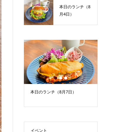
本日のランチ（8
月4日）
1
2
3
）
本日のランチ（8月7日）
9月イベント
もの）
イベント