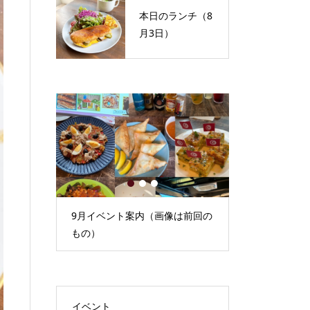
本日のランチ（8
月3日）
1
2
3
）
9月イベント案内（画像は前回の
本日のランチ（
もの）
イベント