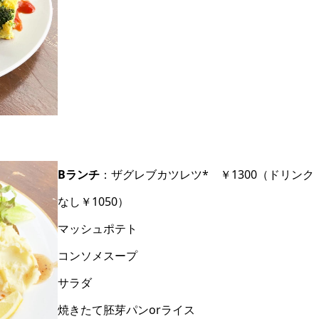
Bランチ
：ザグレブカツレツ* ￥1300（ドリンク
なし￥1050）
マッシュポテト
コンソメスープ
サラダ
焼きたて胚芽パンorライス