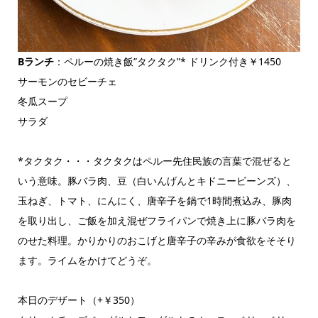
Bランチ
：ペルーの焼き飯”タクタク”* ドリンク付き￥1450
サーモンのセビーチェ
冬瓜スープ
サラダ
*タクタク・・・タクタクはペルー先住民族の言葉で混ぜると
いう意味。豚バラ肉、豆（白いんげんとキドニービーンズ）、
玉ねぎ、トマト、にんにく、唐辛子を鍋で1時間煮込み、豚肉
を取り出し、ご飯を加え混ぜフライパンで焼き上に豚バラ肉を
のせた料理。かりかりのおこげと唐辛子の辛みが食欲をそそり
ます。ライムをかけてどうぞ。
本日のデザート（+￥350）