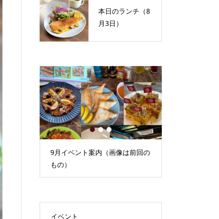
本日のランチ（8
月3日）
1
2
3
）
9月イベント案内（画像は前回の
本日のランチ（
もの）
イベント